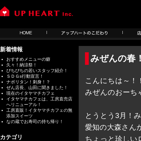
新着情報
みぜんの春
おすすめメニューの癖
久々！納涼祭！
ぴちぴちの若いスタッフ紹介！
ＳＤＧs行動宣言！
こんにちは～！
ナポリタン！刺身！？
ぜん店長、山田に聞きました！
みぜんのおーち
現在のイタヤマチカフェ
イタヤマチカフェは、工房直売店
へリニューアル！
工房直販！イタヤマチカフェの無
とうとう3月！み
添加スイーツ
なの蔵でお寿司の持ち帰り！
愛知の大森さん
カテゴリ
ちょっと珍しい