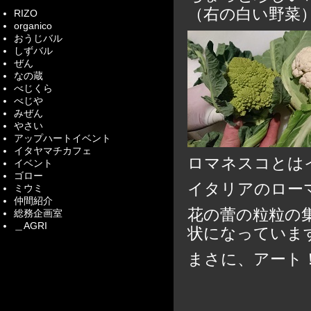
（右の白い野菜
RIZO
organico
おうじバル
しずバル
ぜん
なの蔵
べじくら
べじや
みぜん
やさい
アップハートイベント
イタヤマチカフェ
ロマネスコとは
イベント
ゴロー
イタリアのロー
ミウミ
仲間紹介
花の蕾の粒粒の
総務企画室
＿AGRI
状になっています(
まさに、アート！！