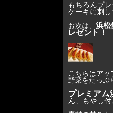
もちろんプレ
ケーキに刺し
浜松
お次は、
レゼント！
こちらはアッ
野菜をたっぷ
プレミアム
ん、もやし付