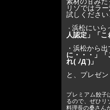
素材の甘みた
リゾではラー
試しください
浜松にいら
・
人認定」「こ
・浜松から出
に・・・」「
れ( ﾉД`)」
と、プレゼン
プレミアム餃子
るので、ぜひリ
料理長の桑さん