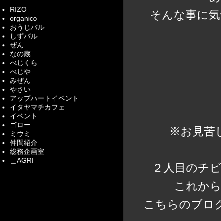
RIZO
そんな事に気
organico
おうじバル
しずバル
ぜん
なの蔵
べじくら
べじや
みぜん
やさい
アップハートイベント
イタヤマチカフェ
イベント
ゴロー
※お見苦
ミウミ
仲間紹介
総務企画室
＿AGRI
２人目のチ
これから
こちらのブロ