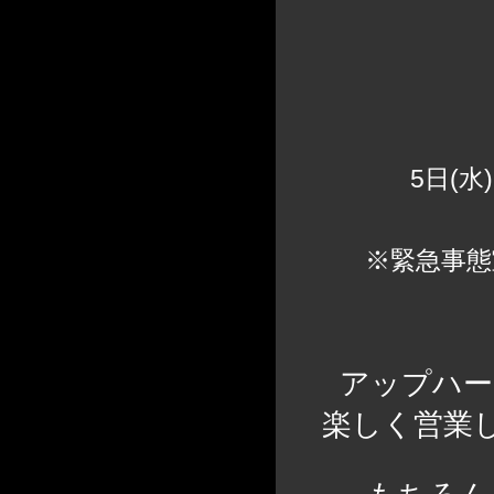
【東京店
5日(水
※緊急事
アップハー
楽しく営業