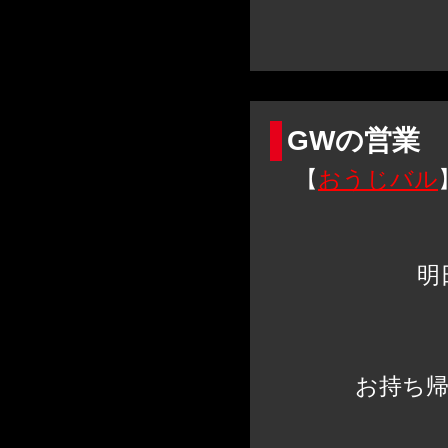
GWの営業
【
おうじバル
明
お持ち