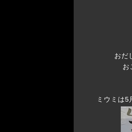
おだ
お
ミウミは5