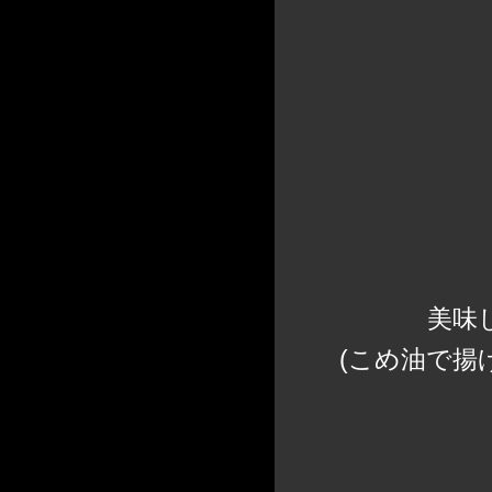
美味
(こめ油で揚