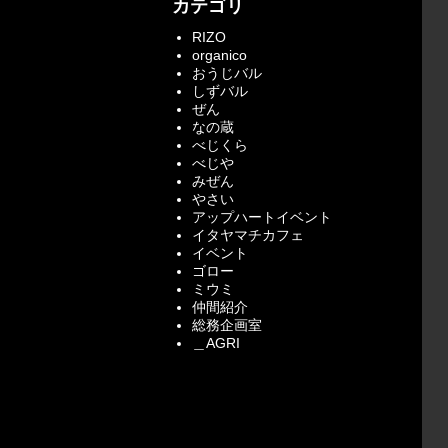
カテゴリ
RIZO
organico
おうじバル
しずバル
ぜん
なの蔵
べじくら
べじや
みぜん
やさい
アップハートイベント
イタヤマチカフェ
イベント
ゴロー
ミウミ
仲間紹介
総務企画室
＿AGRI