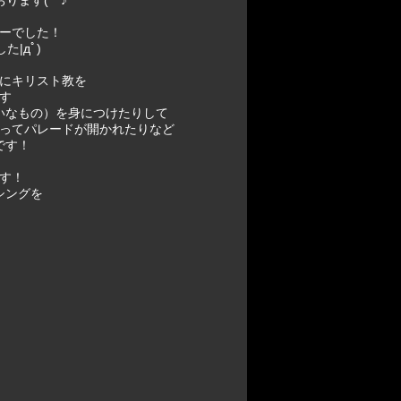
ます(^^♪
ーでした！
|дﾟ)
にキリスト教を
す
いなもの）を身につけたりして
ってパレードが開かれたりなど
です！
す！
シングを
！