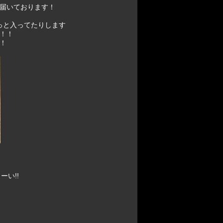
届いております！
っと入ってたりします
！！
！
）
い!!