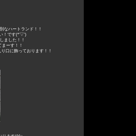
別なハートランド！！
す(*'▽')
しました！！
てまーす！！
入り口に飾っております！！