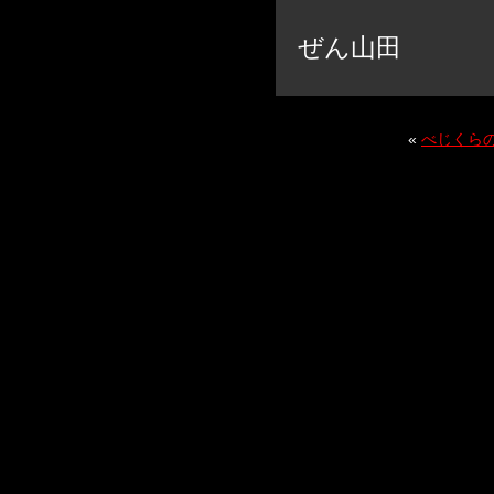
ぜん山田
«
べじくらの