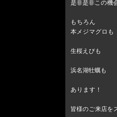
是非是非この機会
もちろん
本メジマグロも
生桜えびも
浜名湖牡蠣も
あります！
皆様のご来店を