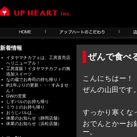
新着情報
ぜんで食べ
イタヤマチカフェは、工房直売店
へリニューアル！
工房直販！イタヤマチカフェの無
添加スイーツ
こんにちはー！
なの蔵でお寿司の持ち帰り！
約1年ぶりの更新・・・すみませ
ぜんの山田です
ん！
GWの営業
しずバルのお持ち帰り
ミウミのお持ち帰り
すっかり寒くな
おうじバルは...
休業のお知らせ（静岡店舗）
おでんとかーお
休業のお知らせ（浜松店舗）
ー。