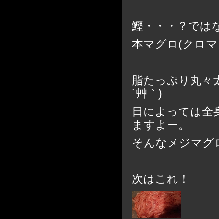
鰹・・・？では
本マグロ(クロ
脂たっぷり丸々太
´艸｀)
日によっては全
ますよー。
そんなメジマグロ
次はこれ！