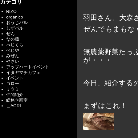
カテゴリ
RIZO
羽田さん、大森
organico
おうじバル
ぜんでもまもな
しずバル
ぜん
なの蔵
べじくら
べじや
無農薬野菜たっ
みぜん
が・・・
やさい
アップハートイベント
イタヤマチカフェ
イベント
今日、紹介する
ゴロー
ミウミ
仲間紹介
総務企画室
まずはこれ！
＿AGRI