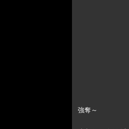
～バイ
強奪～