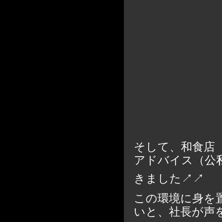
～やけ
そして、和食店
アドバイス（公
きました↗↗
この環境に身を
いと、社長が声