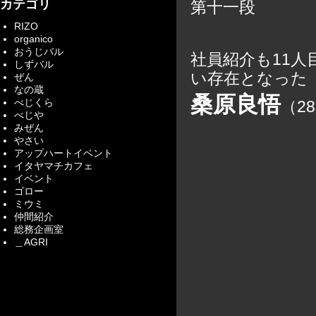
カテゴリ
第十一段
RIZO
organico
おうじバル
社員紹介も11
しずバル
い存在となった
ぜん
なの蔵
桑原良悟
べじくら
（2
べじや
みぜん
やさい
アップハートイベント
イタヤマチカフェ
イベント
ゴロー
ミウミ
仲間紹介
総務企画室
＿AGRI
～ク