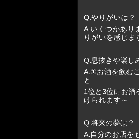
Q.やりがいは？
A.いくつかあ
りがいを感じま
Q.息抜きや楽し
A.①お酒を飲
と
1位と3位にお
けられます～
Q.将来の夢は？
A.自分のお店を