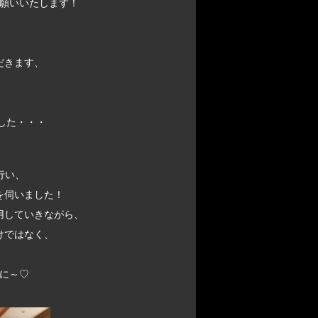
願いいたします！
だきます、
ました・・・
行い、
を伺いました！
用していきながら、
けではなく、
に～♡