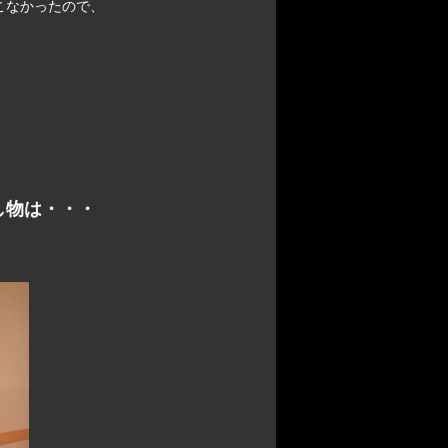
こなかったので、
し物は・・・
、