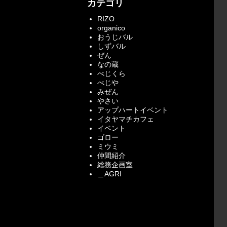
カテゴリ
RIZO
organico
おうじバル
しずバル
ぜん
なの蔵
べじくら
べじや
みぜん
やさい
アップハートイベント
イタヤマチカフェ
イベント
ゴロー
ミウミ
仲間紹介
総務企画室
＿AGRI