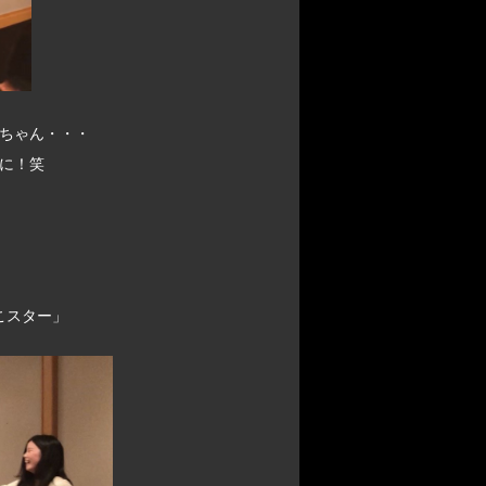
ちゃん・・・
に！笑
こスター」