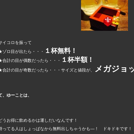
サイコロを振って
１杯無料！
★ゾロ目が出たら・・・
１杯半額！
★合計の目が偶数だったら・・・
メガジョ
★合計の目が奇数だったら・・・サイズと値段が、
て、ゆーことは、
どうお得に飲めるかは運しだいなんです！
持ってる人はしょっぱなから無料出しちゃうかも―！ ドキドキです！