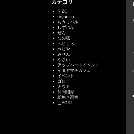
カテゴリ
RIZO
organico
おうじバル
しずバル
ぜん
なの蔵
べじくら
べじや
みぜん
やさい
アップハートイベント
イタヤマチカフェ
イベント
ゴロー
ミウミ
仲間紹介
総務企画室
＿AGRI