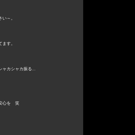
さい～。
てます。
カシャカ振る...
安心を 笑