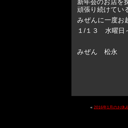
新年会のお店を
頑張り続けてい
みぜんに一度お
１/１３ 水曜
みぜん 松永
«
2016年1月のお休