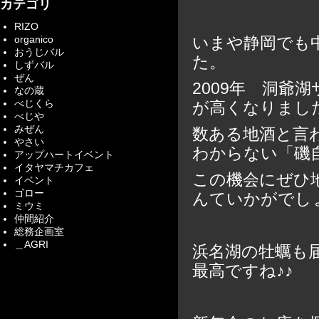
カテゴリ
RIZO
organico
いまや静岡でも
おうじバル
た。
しずバル
ぜん
2009年 洞爺
なの蔵
べじくら
が高くなりまし
べじや
みぜん
数ある地酒と言
やさい
わからない「磯
アップハートイベント
イタヤマチカフェ
この機会にぜひ
イベント
ゴロー
んていかがでし
ミウミ
仲間紹介
総務企画室
＿AGRI
浜名湖の牡蠣も
最高ですね♪♪