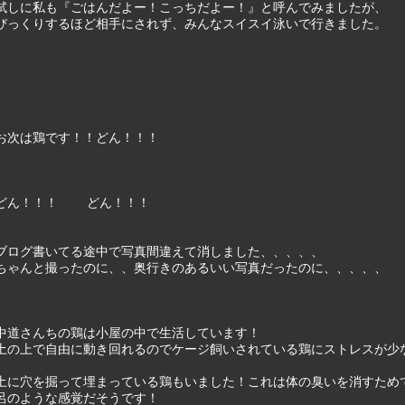
試しに私も『ごはんだよー！こっちだよー！』と呼んでみましたが、
びっくりするほど相手にされず、みんなスイスイ泳いで行きました。
お次は鶏です！！どん！！！
どん！！！ どん！！！
ブログ書いてる途中で写真間違えて消しました、、、、、
ちゃんと撮ったのに、、奥行きのあるいい写真だったのに、、、、、
中道さんちの鶏は小屋の中で生活しています！
土の上で自由に動き回れるのでケージ飼いされている鶏にストレスが少
土に穴を掘って埋まっている鶏もいました！これは体の臭いを消すため
呂のような感覚だそうです！