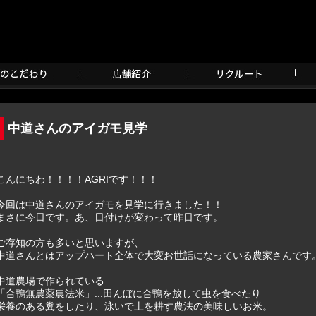
中道さんのアイガモ見学
こんにちわ！！！！AGRIです！！！
今回は中道さんのアイガモを見学に行きました！！
まさに今日です。あ、日付けが変わって昨日です。
ご存知の方も多いと思いますが、
中道さんとはアップハート全体で大変お世話になっている農家さんです
中道農場で作られている
「合鴨無農薬農法米」...田んぼに合鴨を放して虫を食べたり
栄養のある糞をしたり、泳いで土を耕す農法の美味しいお米。