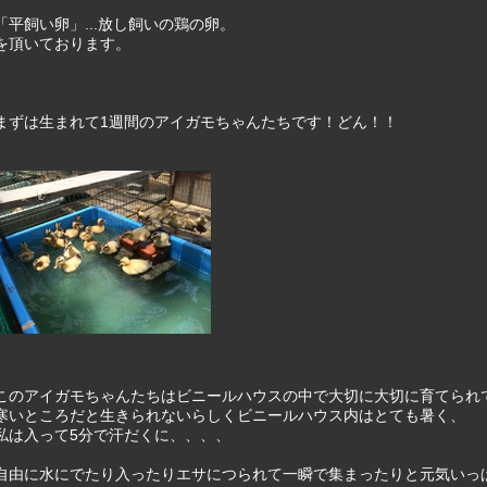
「平飼い卵」...放し飼いの鶏の卵。
を頂いております。
まずは生まれて1週間のアイガモちゃんたちです！どん！！
このアイガモちゃんたちはビニールハウスの中で大切に大切に育てられ
寒いところだと生きられないらしくビニールハウス内はとても暑く、
私は入って5分で汗だくに、、、、
自由に水にでたり入ったりエサにつられて一瞬で集まったりと元気いっ