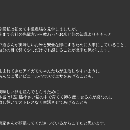
今回私は初めて中道農場を見学しましたが、
今まで会社の先輩方から教わったお米と卵の知識よりももっと
中道さんが美味しいお米と安全な卵にするために大事にしていること、
自分の目で見て少しだけでも感じることが出来た気がします。
生まれてきたアイガモちゃんたちが生活しやすいように
あんなに暑いビニールハウスでエサをあげることも、
美味しい卵を産んでもらうために、
本当は1匹1匹小さい箱の中で育てて卵を産ませる方が楽なのに
放し飼いでストレスなく生活させてあげることも
農家さんが頑張ってくださっているからこそだと思います。