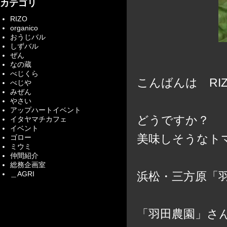
カテゴリ
RIZO
organico
おうじバル
しずバル
ぜん
なの蔵
べじくら
こんばんは RI
べじや
みぜん
やさい
アップハートイベント
どうですか？
イタヤマチカフェ
イベント
美味しそうなト
ゴロー
ミウミ
仲間紹介
総務企画室
＿AGRI
浜松・三方原「
「羽田農園」さ